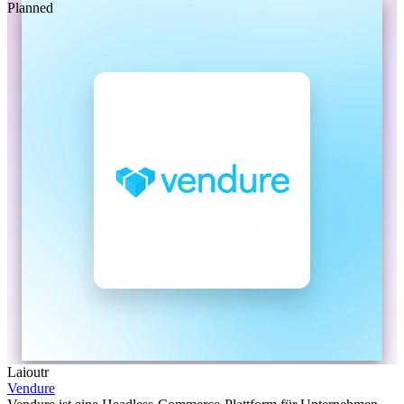
Planned
Laioutr
Vendure