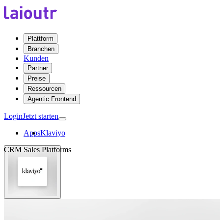
Plattform
Branchen
Kunden
Partner
Preise
Ressourcen
Agentic Frontend
Login
Jetzt starten
Apps
Klaviyo
CRM Sales Platforms