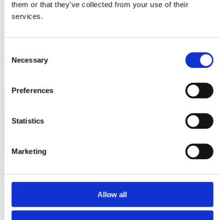
them or that they’ve collected from your use of their
services.
Consent
Laioutr
Necessary
Emporix
Selection
Emporix ist eine composable, API-first Commerce-Plattform für
skalierbare B2B- und B2C-Szenarien.
Preferences
Statistics
Marketing
Allow all