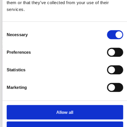
them or that they’ve collected from your use of their
services.
Consent
Laioutr
Necessary
Selection
Emporix
Emporix ist eine composable, API-first Commerce-Plattform für
skalierbare B2B- und B2C-Szenarien.
Preferences
Statistics
Marketing
Allow all