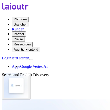
Plattform
Branchen
Kunden
Partner
Preise
Ressourcen
Agentic Frontend
Login
Jetzt starten
Apps
Google Vertex AI
Search and Product Discovery