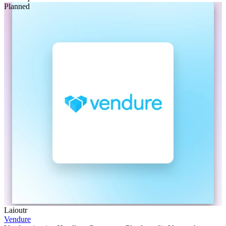
Planned
Laioutr
Vendure